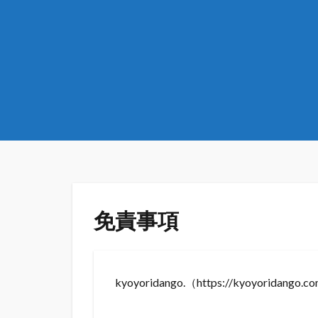
免責事項
kyoyoridango.（https://ky