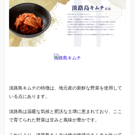
味し
さの
秘密
1.5
購入
方法
と販
売店
情報
淡路島キムチ
1.6
保存
方法
と賞
淡路島キムチの特徴は、地元産の新鮮な野菜を使用して
味期
限
いる点にあります。
2
淡
淡路島は温暖な気候と肥沃な土壌に恵まれており、ここ
路
で育てられた野菜は甘みと風味が豊かです。
島
キ
ム
これにより、淡路島キムチは他の地域のキムチと比べて