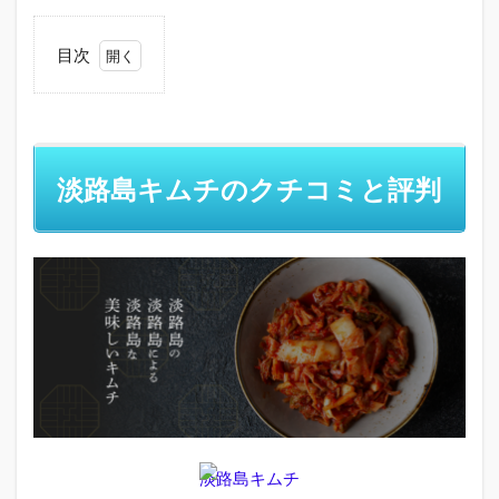
目次
1
淡
路
島
キ
淡路島キムチのクチコミと評判
ム
チ
の
ク
チ
コ
ミ
と
評
判
1.1
淡路
島キ
淡路島キムチ
ムチ