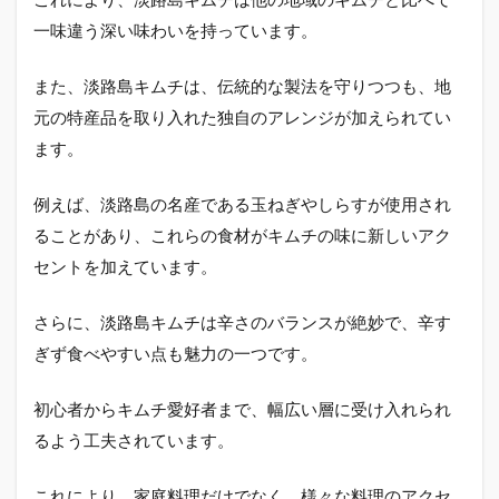
チ
一味違う深い味わいを持っています。
の
ク
チ
また、淡路島キムチは、伝統的な製法を守りつつも、地
コ
元の特産品を取り入れた独自のアレンジが加えられてい
ミ
を
ます。
も
と
例えば、淡路島の名産である玉ねぎやしらすが使用され
に
し
ることがあり、これらの食材がキムチの味に新しいアク
た
セントを加えています。
選
び
方
さらに、淡路島キムチは辛さのバランスが絶妙で、辛す
2.1
ぎず食べやすい点も魅力の一つです。
淡路
島キ
初心者からキムチ愛好者まで、幅広い層に受け入れられ
ムチ
はど
るよう工夫されています。
んな
人に
これにより、家庭料理だけでなく、様々な料理のアクセ
おス