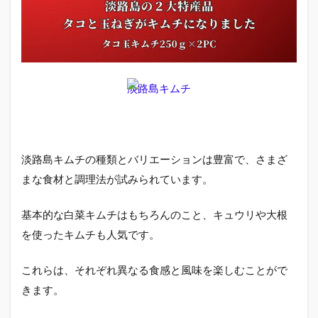
った
料理
アイ
デア
2.5
淡路
淡路島キムチ
島キ
ムチ
の健
康効
果と
淡路島キムチの種類とバリエーションは豊富で、さまざ
栄養
価
まな食材と調理法が試みられています。
3
基本的な白菜キムチはもちろんのこと、キュウリや大根
淡
路
を使ったキムチも人気です。
島
キ
ム
これらは、それぞれ異なる食感と風味を楽しむことがで
チ
きます。
の
口