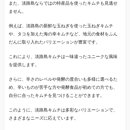
コ
また、淡路島ならではの特産品を使ったキムチも見逃せ
ミ
ません。
や
評
判
例えば、淡路島の新鮮な玉ねぎを使った玉ねぎキムチ
を
や、タコを加えた海の幸キムチなど、地元の食材をふん
総
括
だんに取り入れたバリエーションが豊富です。
これにより、淡路島キムチは一味違ったユニークな風味
を提供します。
さらに、辛さのレベルや発酵の度合いも多様に選べるた
め、辛いものが苦手な方や発酵食品が初めての方でも、
自分に合ったキムチを見つけることができます。
このように、淡路島キムチは多彩なバリエーションで、
さまざまなニーズに応えています。