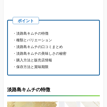
の特
徴
1.2
種類
とバ
リエ
・淡路島キムチの特徴
ーシ
ョン
・種類とバリエーション
1.3
・淡路島キムチの口コミまとめ
淡路
・淡路島キムチの美味しさの秘密
島キ
・購入方法と販売店情報
ムチ
の口
・保存方法と賞味期限
コミ
まと
め
1.4
淡路島キムチの特徴
淡路
島キ
ムチ
の美