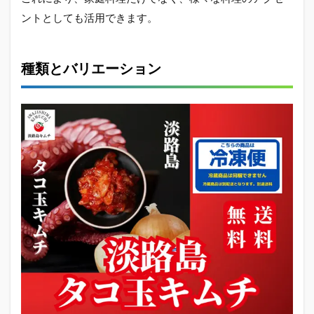
ス
ントとしても活用できます。
メ？
2.2
選び
種類とバリエーション
方と
ポイ
ント
2.3
淡路
島キ
ムチ
のお
すす
めレ
シピ
2.4
淡路
島キ
ムチ
を使