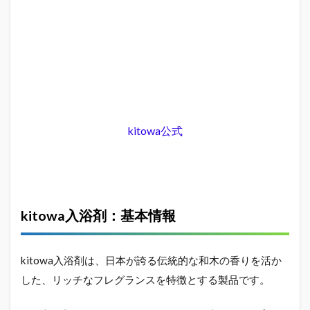
kitowaバ
スエッセ
ンス:
「YUZU」
の香りと
効果
1.6
入浴
剤の
kitowa公式
使い
方と
ポイ
ント
1.7
kitowa入浴剤：基本情報
kitowa
入浴剤
の保湿
効果と
kitowa入浴剤は、日本が誇る伝統的な和木の香りを活か
肌への
した、リッチなフレグランスを特徴とする製品です。
優しさ
2