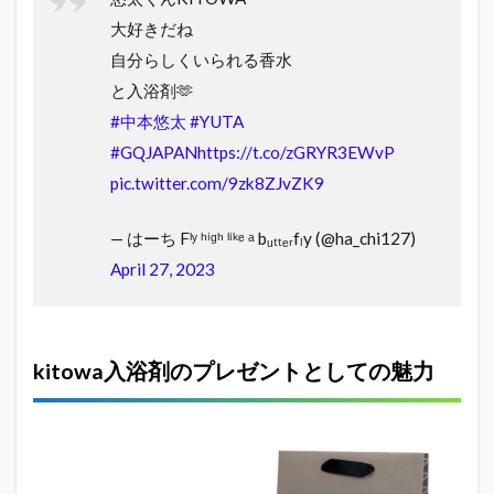
大好きだね
自分らしくいられる香水
と入浴剤🫶
#中本悠太
#YUTA
#GQJAPAN
https://t.co/zGRYR3EWvP
pic.twitter.com/9zk8ZJvZK9
— はーち ︎︎︎︎︎Fˡʸ ʰⁱᵍʰ ˡⁱᵏᵉ ᵃ bᵤₜₜₑᵣfₗy (@ha_chi127)
April 27, 2023
kitowa入浴剤のプレゼントとしての魅力