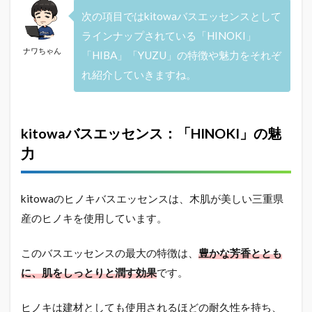
おスス
次の項目ではkitowaバスエッセンスとして
メする
人：
ラインナップされている「HINOKI」
kitowa
ナワちゃん
「HIBA」「YUZU」の特徴や魅力をそれぞ
入浴剤
を楽し
れ紹介していきますね。
むのに
最適な
ユーザ
ー
kitowaバスエッセンス：「HINOKI」の魅
2.6
力
おスス
メしな
い人：
kitowaのヒノキバスエッセンスは、木肌が美しい三重県
kitowa
入浴剤
産のヒノキを使用しています。
が合わ
ないケ
このバスエッセンスの最大の特徴は、
豊かな芳香ととも
ース
に、肌をしっとりと潤す効果
です。
2.7
SNS
の口
ヒノキは建材としても使用されるほどの耐久性を持ち、