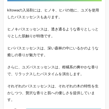
ら
「価
kitowaの入浴剤には、ヒノキ、ヒバの他に、ユズを使用
格」
したバスエッセンスもあります。
2.3
田中
みな
ヒノキバスエッセンスは、透き通るような香りとしっと
実が
りとした肌触りが特徴です。
推
薦！
その
ヒババスエッセンスは、深い森林の中にいるかのような
魅力
癒しの香りが魅力です。
と
は？
さらに、ユズバスエッセンスは、柑橘系の爽やかな香り
2.4
で、リラックスしたバスタイムを演出します。
kitowa
バスエ
ッセン
それぞれのバスエッセンスは、それぞれの木の特性を生
スが人
気の理
かしつつ、贅沢な香りと肌への優しさを提供していま
由
す。
2.5