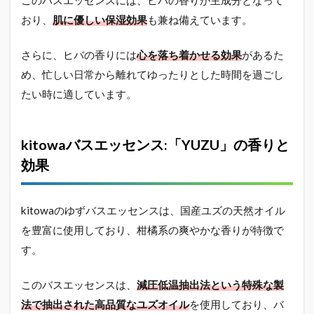
入手方
おり、
肌に優しい保湿効果
も兼ね備えています。
法ガイ
ド
さらに、ヒバの香りには
心を落ち着かせる効果
があるた
2.10
め、忙しい日常から離れてゆったりとした時間を過ごし
kitowaの入
浴剤
たい時に適しています。
「BATH
ESSENCE」
の口コミを
総括
kitowaバスエッセンス:「YUZU」の香りと
効果
kitowaのゆずバスエッセンスは、国産ユズの天然オイル
を豊富に使用しており、柑橘系の爽やかな香りが特徴で
す。
このバスエッセンスは、
減圧低温抽出法という特殊な製
法で抽出された高品質なユズオイル
を使用しており、バ