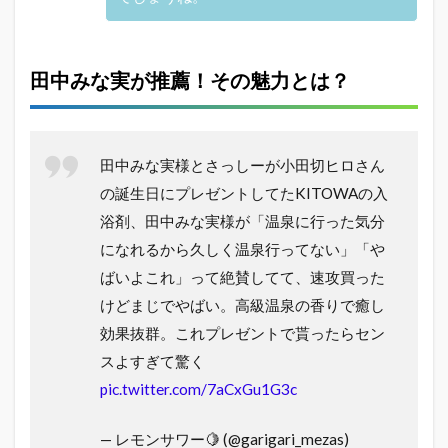
田中みな実が推薦！その魅力とは？
田中みな実様とさっしーが小田切ヒロさん
の誕生日にプレゼントしてたKITOWAの入
浴剤、田中みな実様が「温泉に行った気分
になれるから久しく温泉行ってない」「や
ばいよこれ」って絶賛してて、速攻買った
けどまじでやばい。高級温泉の香りで癒し
効果抜群。これプレゼントで貰ったらセン
スよすぎて驚く
pic.twitter.com/7aCxGu1G3c
— レモンサワー🍋 (@garigari_mezas)