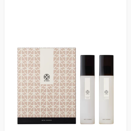
剤：基
本情報
1.2
kitowa
入浴剤
の種類
と特徴
1.3
kitowaバス
エッセン
ス：
「HINOKI」
の魅力
1.4
kitowaバ
スエッセ
ンス:
「HIBA」
の特長
1.5