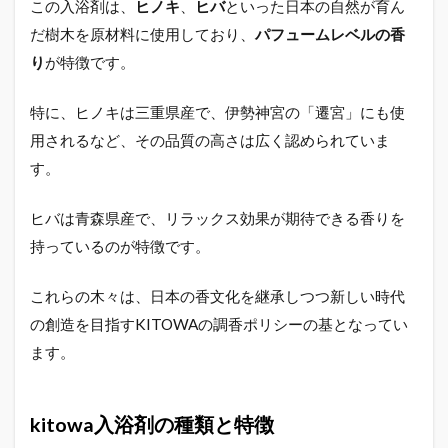
この入浴剤は、
ヒノキ
、
ヒバ
といった日本の自然が育ん
kitowa
だ樹木を原材料に使用しており、
パフュームレベルの香
入浴剤
のリア
り
が特徴です。
ルな口
コミを
特に、ヒノキは三重県産で、伊勢神宮の「遷宮」にも使
探る
用されるなど、その品質の高さは広く認められていま
2.1
す。
良い口
コミ：
kitowa
ヒバは青森県産で、リラックス効果が期待できる香りを
の香り
とリラ
持っているのが特徴です。
ックス
効果
これらの木々は、日本の香文化を継承しつつ新しい時代
2.2
の創造を目指すKITOWAの調香ポリシーの基となってい
悪い
ます。
口コ
ミ：
あえ
て言
kitowa入浴剤の種類と特徴
うな