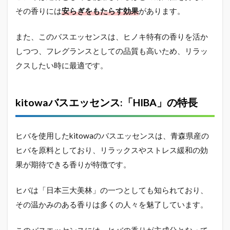
コ
その香りには
安らぎをもたらす効果
があります。
ミ：
リア
ルタ
また、このバスエッセンスは、ヒノキ特有の香りを活か
イム
しつつ、フレグランスとしての品質も高いため、リラッ
ユー
ザー
クスしたい時に最適です。
の感
想
2.8
kitowaバスエッセンス:「HIBA」の特長
kitowa
入浴剤
のプレ
ヒバを使用したkitowaのバスエッセンスは、青森県産の
ゼント
ヒバを原料としており、リラックスやストレス緩和の効
として
の魅力
果が期待できる香りが特徴です。
2.9
kitowa
ヒバは「日本三大美林」の一つとしても知られており、
入浴剤
その温かみのある香りは多くの人々を魅了しています。
はどこ
に売っ
てる？
このバスエッセンスには、ヒバの香りが主成分となって