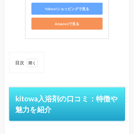
Yahoo!ショッピングで見る
Amazonで見る
目次
1
kitowa
入浴剤
の口コ
ミ：特
kitowa入浴剤の口コミ：特徴や
徴や魅
力を紹
魅力を紹介
介
1.1
kitowa
入浴