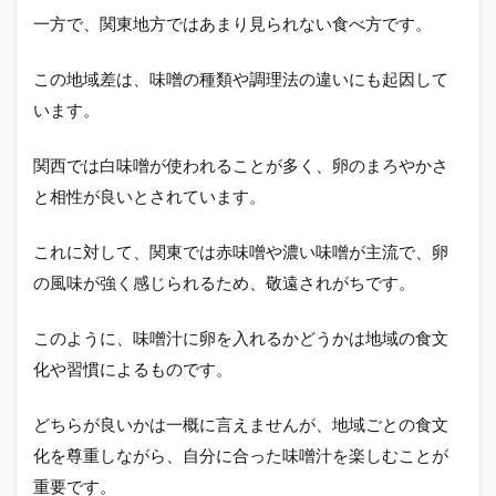
新し
一方で、関東地方ではあまり見られない食べ方です。
い味
わい
この地域差は、味噌の種類や調理法の違いにも起因して
2.5
います。
卵の
組み
合わ
関西では白味噌が使われることが多く、卵のまろやかさ
せに
と相性が良いとされています。
挑戦
する
価値
これに対して、関東では赤味噌や濃い味噌が主流で、卵
2.6
の風味が強く感じられるため、敬遠されがちです。
味噌
汁に
このように、味噌汁に卵を入れるかどうかは地域の食文
卵は
あり
化や習慣によるものです。
えな
い問
どちらが良いかは一概に言えませんが、地域ごとの食文
題を
総括
化を尊重しながら、自分に合った味噌汁を楽しむことが
重要です。