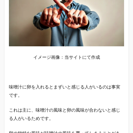
反応
1.5
卵を
入れ
るタ
イミ
ング
1.6
イメージ画像：当サイトにて作成
味噌
汁に
卵を
入れ
ると
味噌汁に卵を入れるとまずいと感じる人がいるのは事実
白ご
飯に
です。
合う
理由
これは主に、味噌汁の風味と卵の風味が合わないと感じ
2
る人がいるためです。
味
噌
卵の独特な風味が味噌汁の風味を覆ってしまうことがあ
汁