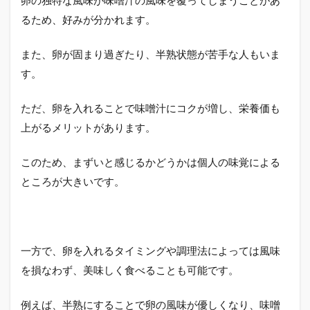
に
るため、好みが分かれます。
卵
が
あ
また、卵が固まり過ぎたり、半熟状態が苦手な人もいま
り
す。
え
な
い
ただ、卵を入れることで味噌汁にコクが増し、栄養価も
と
上がるメリットがあります。
い
う
意
このため、まずいと感じるかどうかは個人の味覚による
見
ところが大きいです。
を
覆
す
魅
力
一方で、卵を入れるタイミングや調理法によっては風味
2.1
を損なわず、美味しく食べることも可能です。
栄養
面で
の利
例えば、半熟にすることで卵の風味が優しくなり、味噌