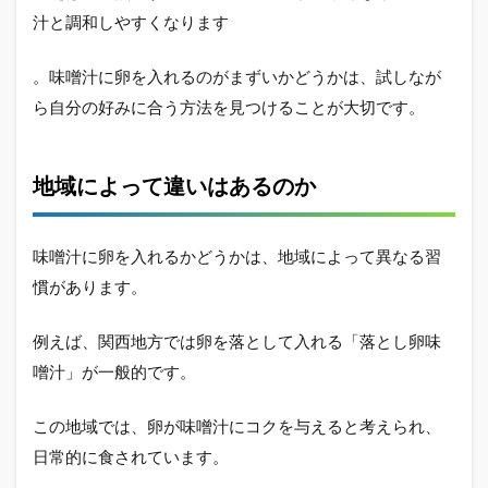
点
汁と調和しやすくなります
2.2
おす
。味噌汁に卵を入れるのがまずいかどうかは、試しなが
すめ
ら自分の好みに合う方法を見つけることが大切です。
の入
れ方
2.3
地域によって違いはあるのか
卵に
合う
味噌
の種
味噌汁に卵を入れるかどうかは、地域によって異なる習
類
慣があります。
2.4
味噌
例えば、関西地方では卵を落として入れる「落とし卵味
汁に
噌汁」が一般的です。
卵を
入れ
るこ
この地域では、卵が味噌汁にコクを与えると考えられ、
とで
得ら
日常的に食されています。
れる