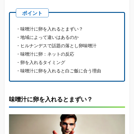
によ
って
違い
はあ
るの
・味噌汁に卵を入れるとまずい？
か
・地域によって違いはあるのか
1.3
・ヒルナンデスで話題の落とし卵味噌汁
ヒル
・味噌汁に卵：ネットの反応
ナン
デス
・卵を入れるタイミング
で話
・味噌汁に卵を入れると白ご飯に合う理由
題の
落と
し卵
味噌
汁
味噌汁に卵を入れるとまずい？
1.4
味噌
汁に
卵：
ネッ
トの