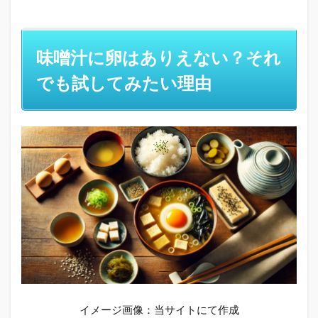
味噌
汁に
卵は
あり
味噌汁に卵はありえない？それ
えな
い？
でも試してみたい理由
それ
でも
試し
てみ
たい
理由
1.1
味噌
汁に
卵を
入れ
ると
まず
い？
1.2
イメージ画像：当サイトにて作成
地域