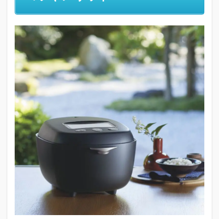
い？
コツ
やメ
リッ
ト
1.1
早炊
きの
基
本：
理解
と準
備
1.2
早炊
きの
メリ
ット
は時
間と
品質