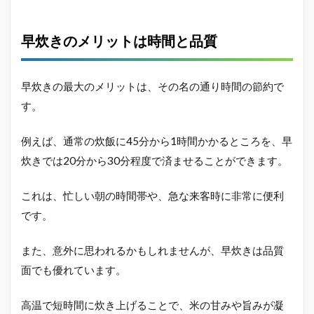
か否
か
早炊きのメリットは時間と品質
2
炊飯
器
早炊
早炊きの最大のメリットは、その名の通り時間の節約で
きの
す。
方が
美味
し
例えば、通常の炊飯に45分から1時間かかるところを、早
い？
炊きでは20分から30分程度で済ませることができます。
デメ
リッ
トと
これは、忙しい朝の時間帯や、急な来客時に非常に便利
対策
です。
2.1
早炊
また、意外に思われるかもしれませんが、早炊きは品質
きの
デメ
面でも優れています。
リッ
トと
高温で短時間に炊き上げることで、米の甘みや旨みが凝
は