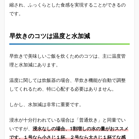
縮され、ふっくらとした食感を実現することができるの
2.2
です。
早炊
きと
通常
炊飯
早炊きのコツは温度と水加減
の比
較
2.3
早炊きで美味しいご飯を炊くためのコツは、主に温度管
早炊
理と水加減にあります。
き専
用の
設定
温度に関しては炊飯器の場合、早炊き機能が自動で調整
を使
してくれるため、特に心配する必要はありません。
いこ
なす
しかし、水加減は非常に重要です。
2.4
早炊
きは
浸水が十分行われている場合は「普通炊き」と同量でい
環境
いですが、
浸水なしの場合、1割増しの水の量がおススメ
への
です。１号なら小さじ１杯、２号なら大さじ１杯てな感
影響