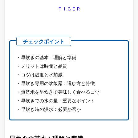
1.3
ＴＩＧＥＲ
早炊
きの
コツ
は温
度と
水加
減
1.4
・早炊きの基本：理解と準備
早炊
・メリットは時間と品質
き専
・コツは温度と水加減
用の
炊飯
・早炊き専用の炊飯器：選び方と特徴
器：
・無洗米を早炊きで美味しく食べるコツ
選び
方と
・早炊きでの水の量：重要なポイント
特徴
・早炊き時の浸水：必要か否か
1.5
無洗
米を
早炊