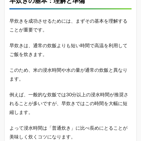
早炊きの基本：理解と準備
きで
美味
しく
食べ
早炊きを成功させるためには、まずその基本を理解する
るコ
ことが重要です。
ツ
1.6
早炊きは、通常の炊飯よりも短い時間で高温を利用して
早炊
ご飯を炊きます。
きで
の水
の
このため、米の浸水時間や水の量が通常の炊飯と異なり
量：
重要
ます。
なポ
イン
例えば、一般的な炊飯では30分以上の浸水時間が推奨さ
ト
れることが多いですが、早炊きではこの時間を大幅に短
1.7
縮します。
早炊
き時
の浸
よって浸水時間は「普通炊き」に比べ長めにとることが
水：
美味しく炊くコツになります。
必要