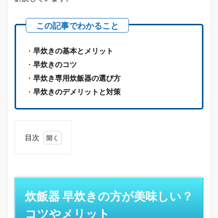
・
早炊きの基本とメリット
・
早炊きのコツ
・
早炊き専用炊飯器の選び方
・
早炊きのデメリットと対策
目次
1
炊飯
器
早炊
きの
炊飯器 早炊きの方が美味しい？
方が
美味
コツやメリット
し