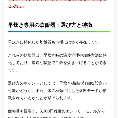
もプ
じです。
ラス
2.5
早炊
早炊き専用の炊飯器：選び方と特徴
き適
用の
米の
早炊きに特化した炊飯器も市場には多く存在します。
種
類：
選び
これらの炊飯器は、早炊き時の温度管理や加熱方法に特
方
化しており、最適な状態でご飯を炊き上げることができ
2.6
ます。
早炊
きの
ため
選び方のポイントとしては、早炊き機能の詳細な設定が
の水
可能かどうか、また、米の種類に応じた炊飯モードが搭
質：
影響
載されているかなどが挙げられます。
と調
整
価格帯も幅広く、5,000円程度のエントリーモデルから、
2.7