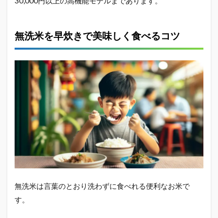
30,000円以上の高機能モデルまであります。
炊飯
器 早
炊き
無洗米を早炊きで美味しく食べるコツ
の方
が美
味し
いを
総括
無洗米は言葉のとおり洗わずに食べれる便利なお米で
す。