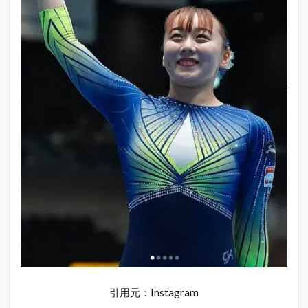
京都
で過
ごす
1.2
中学
時代
は体
操の
為、
福井
県へ
と移
る
1.3
高校
時代
では
その
才能
を開
花、
引用元：Instagram
好成