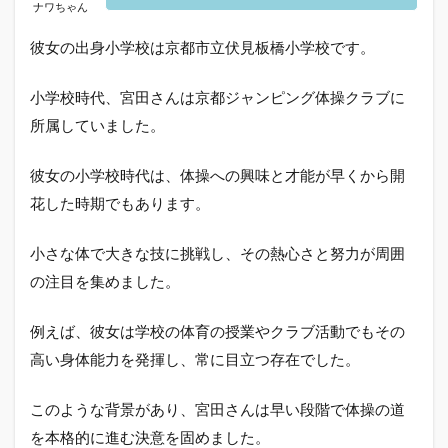
2.2
ナワちゃん
イン
彼女の出身小学校は京都市立伏見板橋小学校です。
スタ
での
活動
小学校時代、宮田さんは京都ジャンピング体操クラブに
2.3
所属していました。
宮田
笙子
彼女の小学校時代は、体操への興味と才能が早くから開
の魅
力的
花した時期でもあります。
な笑
顔
小さな体で大きな技に挑戦し、その熱心さと努力が周囲
2.4
の注目を集めました。
かわ
いい
と話
例えば、彼女は学校の体育の授業やクラブ活動でもその
題の
高い身体能力を発揮し、常に目立つ存在でした。
宮田
笙子
さん
このような背景があり、宮田さんは早い段階で体操の道
のプ
を本格的に進む決意を固めました。
ロフ