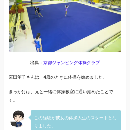
すご
い理
由
2
宮田
笙子
のか
わい
い画
像と
出典：
京都ジャンピング体操クラブ
SNS
情報
宮田笙子さんは、4歳のときに体操を始めました。
2.1
ディ
ナモ
きっかけは、兄と一緒に体操教室に通い始めたことで
北近
す。
畿体
操ク
ラブ
での
この経験が彼女の体操人生のスタートとな
活躍
りました。