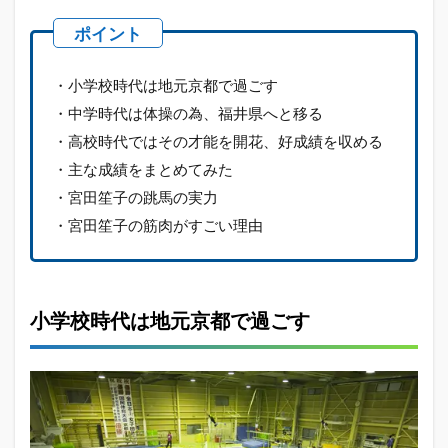
績を
収め
る
1.4
・小学校時代は地元京都で過ごす
主な
・中学時代は体操の為、福井県へと移る
成績
をま
・高校時代ではその才能を開花、好成績を収める
とめ
・主な成績をまとめてみた
てみ
た
・宮田笙子の跳馬の実力
・宮田笙子の筋肉がすごい理由
1.5
宮田
笙子
の跳
馬の
小学校時代は地元京都で過ごす
実力
1.6
宮田
笙子
の筋
肉が