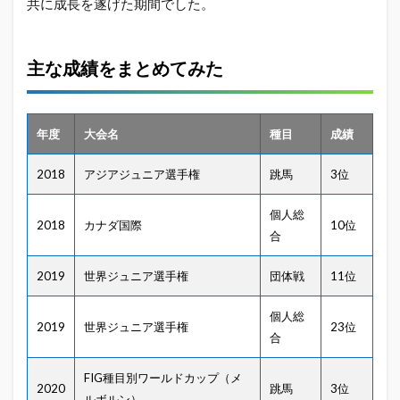
共に成長を遂げた期間でした。
主な成績をまとめてみた
年度
大会名
種目
成績
2018
アジアジュニア選手権
跳馬
3位
個人総
2018
カナダ国際
10位
合
2019
世界ジュニア選手権
団体戦
11位
個人総
2019
世界ジュニア選手権
23位
合
FIG種目別ワールドカップ（メ
2020
跳馬
3位
ルボルン）