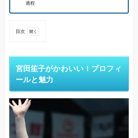
過程
目次
1
宮田
笙子
がか
わい
宮田笙子がかわいい！プロフィ
い！
プロ
ールと魅力
フィ
ール
と魅
力
1.1
小学
校時
代は
地元