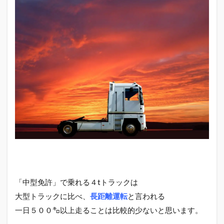
こ
と
が
な
い
２
つ
の
理
由
1.1
大型
トラ
ック
にく
らべ
て効
率が
悪い
「中型免許」で乗れる４tトラックは
から
大型トラックに比べ、
長距離運転
と言われる
1.2
一日５００㌔以上走ることは比較的少ないと思います。
４tト