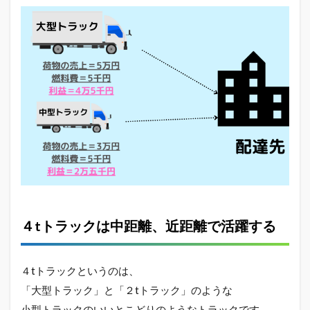
3
運転
時間
って
どれ
くら
い？
4
長
距
離
を
走
ら
な
い
４tトラックは中距離、近距離で活躍する
と
い
け
な
４tトラックというのは、
い
「大型トラック」と「２tトラック」のような
案
件
小型トラックのいいとこどりのようなトラックです。