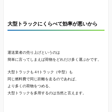
ラッ
クは
中距
離、
近距
大型トラックにくらべて効率が悪いから
離で
活躍
する
2
一
運送業者の売り上げというのは
度
の
簡単に言ってしまえば荷物をどれだけ多く運ぶかです。
運
転
大型トラックも４tトラック（中型）も
で
６
同じ燃料費で同じ距離を走るのであれば、
０
より多くの荷物をつめる、
キ
ロ
大型トラックを多用するのは当然と言えます。
く
ら
い