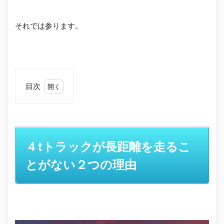
それでは参ります。
目次
1
４t
ト
ラ
ッ
４tトラックが長距離を走るこ
ク
が
とがない２つの理由
長
距
離
を
走
る