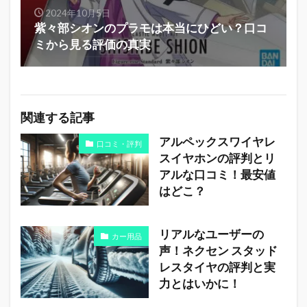
2024年10月5日
紫々部シオンのプラモは本当にひどい？口コ
ミから見る評価の真実
関連する記事
アルペックスワイヤレ
口コミ・評判
スイヤホンの評判とリ
アルな口コミ！最安値
はどこ？
リアルなユーザーの
カー用品
声！ネクセン スタッド
レスタイヤの評判と実
力とはいかに！