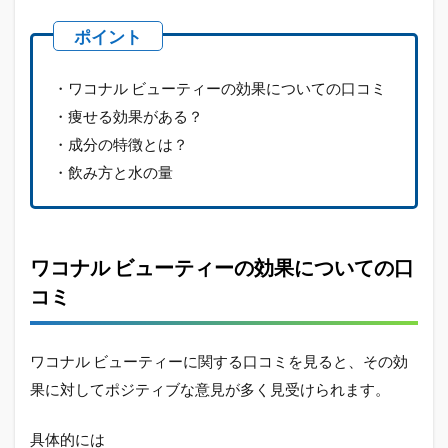
徴と
は？
1.4
・ワコナル ビューティーの効果についての口コミ
飲み
方と
・痩せる効果がある？
水の
・成分の特徴とは？
量
・飲み方と水の量
2
ワ
コ
ナ
ル
ワコナル ビューティーの効果についての口
ビ
コミ
ュ
ー
テ
ィ
ワコナル ビューティーに関する口コミを見ると、その効
ー
果に対してポジティブな意見が多く見受けられます。
怪
し
い
具体的には
ビ