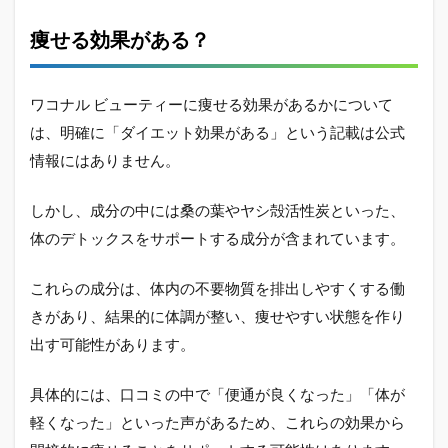
ーテ
ィー
痩せる効果がある？
はど
こで
買え
る？
ワコナル ビューティーに痩せる効果があるかについて
は、明確に「ダイエット効果がある」という記載は公式
2.5
ワコ
情報にはありません。
ナル
ビュ
しかし、成分の中には桑の葉やヤシ殻活性炭といった、
ーテ
ィー
体のデトックスをサポートする成分が含まれています。
は怪
し
これらの成分は、体内の不要物質を排出しやすくする働
い？
口コ
きがあり、結果的に体調が整い、痩せやすい状態を作り
ミを
出す可能性があります。
総括
具体的には、口コミの中で「便通が良くなった」「体が
軽くなった」といった声があるため、これらの効果から