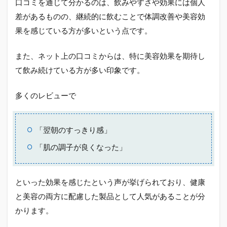
口コミを通じて分かるのは、飲みやすさや効果には個人
ジネ
スな
差があるものの、継続的に飲むことで体調改善や美容効
の
果を感じている方が多いという点です。
か？
2.2
また、ネット上の口コミからは、特に美容効果を期待し
妊娠
中で
て飲み続けている方が多い印象です。
も使
え
多くのレビューで
る？
2.3
便秘
「翌朝のすっきり感」
改善
効果
「肌の調子が良くなった」
はあ
る
か？
といった効果を感じたという声が挙げられており、健康
2.4
と美容の両方に配慮した製品として人気があることが分
ワコ
かります。
ナル
ビュ