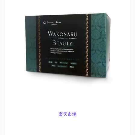
1.1
ワコ
ナル
ビュ
ーテ
ィー
の効
果に
つい
ての
口コ
ミ
1.2
痩せ
る効
果が
あ
る？
楽天市場
1.3
成分
の特