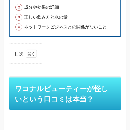
成分や効果の詳細
正しい飲み方と水の量
ネットワークビジネスとの関係がないこと
目次
1
ワコ
ナル
ビュ
ーテ
ワコナルビューティーが怪し
ィー
が怪
いという口コミは本当？
しい
とい
う口
コミ
は本
当？