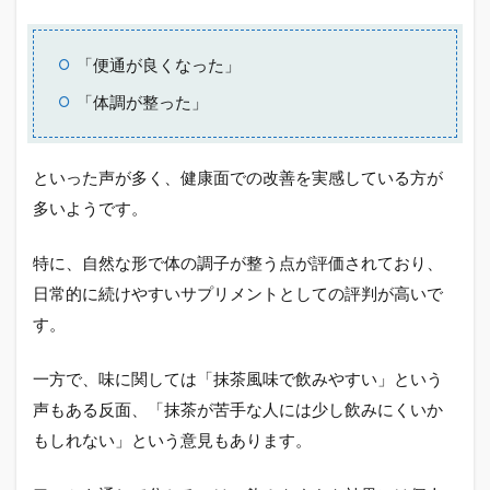
ジ
ネ
ス
「便通が良くなった」
モ
「体調が整った」
デ
ル
の
噂
といった声が多く、健康面での改善を実感している方が
に
多いようです。
つ
い
て
特に、自然な形で体の調子が整う点が評価されており、
2.1
日常的に続けやすいサプリメントとしての評判が高いで
ワコ
す。
ナル
ビュ
ーテ
一方で、味に関しては「抹茶風味で飲みやすい」という
ィー
声もある反面、「抹茶が苦手な人には少し飲みにくいか
はネ
ット
もしれない」という意見もあります。
ワー
クビ