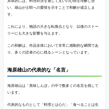
具体的には、料理対決を通じて互いの心情を理解し合
2.5
い、雄山が士郎への愛情を示すことで和解が成立しま
まと
め：
す。
海原
雄山
これにより、物語の大きな転換点となり、以後のストー
は死
亡し
リーにも大きな影響を与えます。
てい
ない
どこ
この和解は、作品全体において非常に感動的な瞬間であ
ろか
り、多くの読者の心に残るシーンとなっています。
今も
健在
して
いる
海原雄山の代表的な「名言」
海原雄山は「美味しんぼ」の中で数多くの名言を残して
います。
代表的なものとして「料理とは心だ」「食べることは生