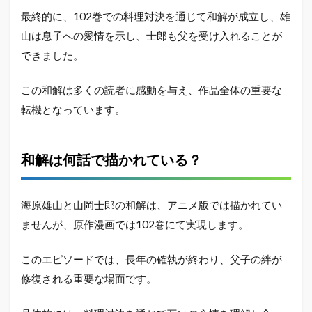
から
最終的に、102巻での料理対決を通じて和解が成立し、雄
おか
しく
山は息子への愛情を示し、士郎も父を受け入れることが
なっ
できました。
た？
2.3
この和解は多くの読者に感動を与え、作品全体の重要な
山岡
転機となっています。
史郎
の結
婚が
ひど
和解は何話で描かれている？
いと
いう
声も
海原雄山と山岡士郎の和解は、アニメ版では描かれてい
2.4
ませんが、原作漫画では102巻にて実現します。
美味
しん
ぼは
このエピソードでは、長年の確執が終わり、父子の絆が
どこ
修復される重要な場面です。
で見
れる