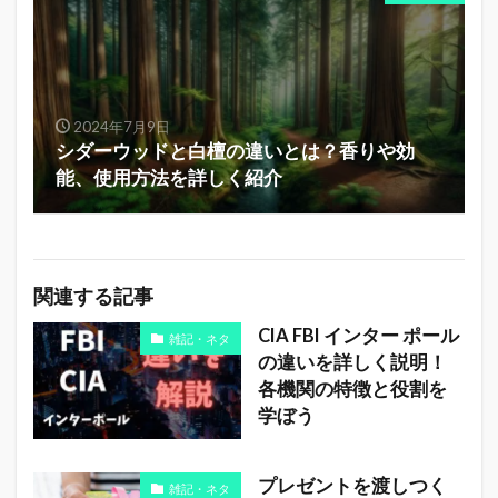
2024年7月9日
シダーウッドと白檀の違いとは？香りや効
能、使用方法を詳しく紹介
関連する記事
CIA FBI インター ポール
雑記・ネタ
の違いを詳しく説明！
各機関の特徴と役割を
学ぼう
プレゼントを渡しつく
雑記・ネタ