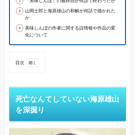
「美味しんぼ」の最終回が何話で終わったか
山岡士郎と海原雄山の和解が何話で描かれた
か
美味しんぼの作者に関する誤情報や作品の変
化について
目次
1
死
亡
な
ん
死亡なんてしていない海原雄山
て
し
を深掘り
て
い
な
い
海