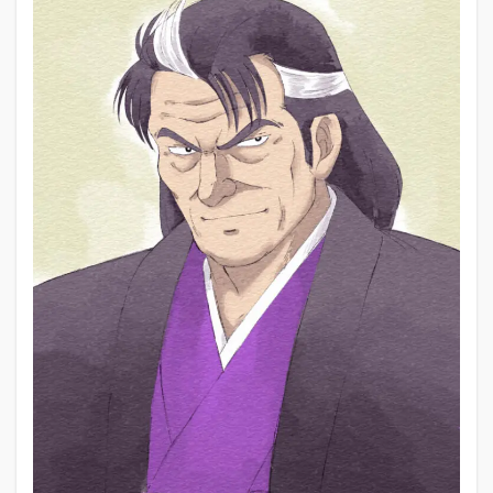
原
雄
山
を
深
掘
り
1.1
アニ
メ
「美
味し
ん
ぼ」
の最
終回
は何
話？
1.2
海原
雄山