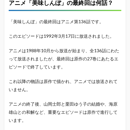
1.5
アニメ「美味しんぼ」の最終回は何話？
海原
雄山
には
「美味しんぼ」の最終回はアニメ第136話です。
孫が
い
る？
このエピソードは1992年3月17日に放送されました。
1.6
孫に
アニメは1988年10月から放送が始まり、全136話にわた
デレ
って放送されましたが、最終回は原作の27巻にあたるエ
デレ
ピソードで終了しています。
な姿
も描
かれ
これ以降の物語は原作で描かれ、アニメでは放送されて
てい
る
いません。
2
アニメの終了後、山岡士郎と栗田ゆう子の結婚や、海原
海
原
雄山との和解など、重要なエピソードは原作で進行して
雄
います。
山
死