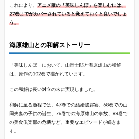
亡
これにより、
アニメ版の「美味しんぼ」を楽しむには、
説
27巻までがカバーされていると覚えておくと良いでしょ
以
外
う。
の
誤
情
海原雄山との和解ストーリー
報
2.1
作者
「美味しんぼ」において、山岡士郎と海原雄山の和解
「雁屋
哲（か
は、原作の102巻で描かれています。
りや
て
この和解は長い対立の末に実現しました。
つ）」
さんの
死亡説
和解に至る過程では、47巻での結婚披露宴、68巻での山
2.2
岡夫妻の子供の誕生、76巻での海原雄山の事故、88巻で
美味
の美食倶楽部の危機など、重要なエピソードが続きま
しん
す。
ぼは
いつ