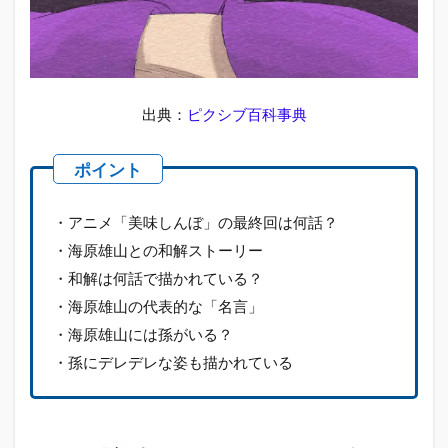
との
和解
スト
ーリ
ー
1.3
出典：
ピクシブ百科事典
和解
は何
話で
描か
れて
・アニメ「美味しんぼ」の最終回は何話？
い
る？
・海原雄山との和解ストーリー
・和解は何話で描かれている？
1.4
海原
・海原雄山の代表的な「名言」
雄山
・海原雄山には孫がいる？
の代
表的
・孫にデレデレな姿も描かれている
な
「名
言」