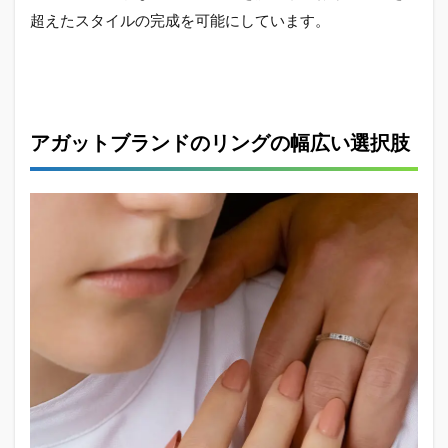
由：
超えたスタイルの完成を可能にしています。
ポジ
ティ
ブな
声と
評価
アガットブランドのリングの幅広い選択肢
2.2
アガ
ット
がだ
さい
と思
われ
がち
なデ
ザイ
ンの
実態
2.3
エテ
との
比