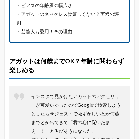
ット
・ピアスの年齢層の幅広さ
のネ
ック
・アガットのネックレスは嬉しくない？実際の評
レス
判
は嬉
しく
・芸能人も愛用！その理由
な
い？
実際
の評
アガットは何歳までOK？年齢に関わらず
判
楽しめる
1.5
芸能
人も
愛
用！
インスタで見かけたアガットのアクセサリ
その
ーが可愛いかったのでGoogleで検索しよう
理由
としたらサジェストで恥ずかしいとか何歳
2
までとか出てきて「君の心に従いたま
ア
ガ
え！！」と叫びそうになった。
ッ