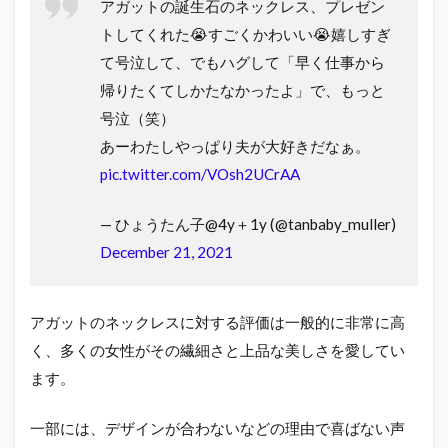
アガットの誕生石のネックレス、プレゼン
トしてくれた😭すごくかわいい😭嬉しすぎ
て号泣して、でもハグして「早く仕事から
帰りたくてしかたなかったよ」で、もっと
号泣（笑）
あーわたしやっぱり夫が大好きだなぁ。
pic.twitter.com/VOsh2UCrAA
— ひょうたん子@4y＋1y (@tanbaby_muller)
December 21, 2021
アガットのネックレスに対する評価は一般的に非常に高
く、多くの女性がその繊細さと上品な美しさを愛してい
ます。
一部には、デザインが合わないなどの理由で喜ばない声