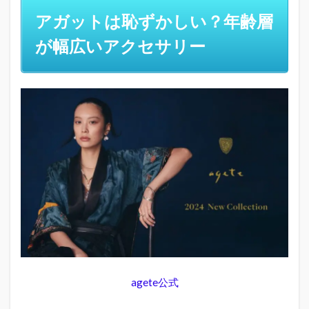
ずか
アガットは恥ずかしい？年齢層
し
い？
が幅広いアクセサリー
年齢
層が
幅広
いア
クセ
サリ
ー
1.1
アガ
ット
は何
歳ま
で
OK？
年齢
に関
わら
agete公式
ず楽
しめ