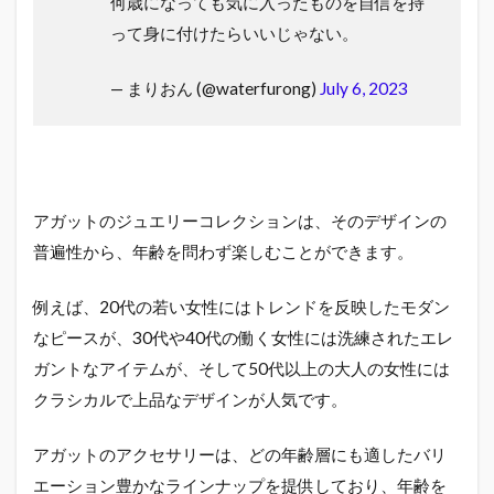
何歳になっても気に入ったものを自信を持
ト
が
って身に付けたらいいじゃない。
恥
ず
— まりおん (@waterfurong)
July 6, 2023
か
し
い
と
い
う
誤
アガットのジュエリーコレクションは、そのデザインの
解
普遍性から、年齢を問わず楽しむことができます。
を
解
く
例えば、20代の若い女性にはトレンドを反映したモダン
なピースが、30代や40代の働く女性には洗練されたエレ
2.1
アガ
ガントなアイテムが、そして50代以上の大人の女性には
ット
クラシカルで上品なデザインが人気です。
が恥
ずか
しく
アガットのアクセサリーは、どの年齢層にも適したバリ
ない
エーション豊かなラインナップを提供しており、年齢を
理