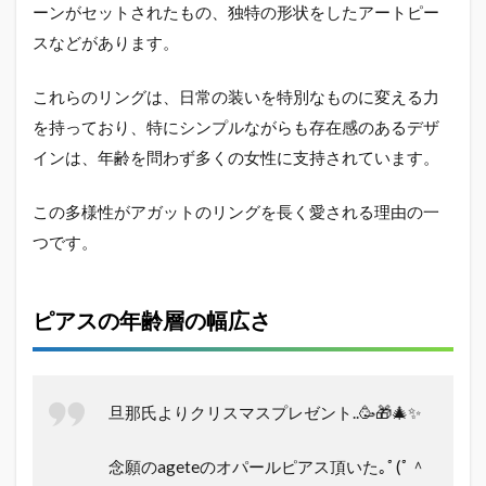
売っ
ーンがセットされたもの、独特の形状をしたアートピー
て
スなどがあります。
る？
購入
場所
これらのリングは、日常の装いを特別なものに変える力
の選
を持っており、特にシンプルながらも存在感のあるデザ
び方
インは、年齢を問わず多くの女性に支持されています。
2.6
まと
め：
この多様性がアガットのリングを長く愛される理由の一
アガ
つです。
ット
は恥
ずか
し
ピアスの年齢層の幅広さ
い？
結
論、
全然
旦那氏よりクリスマスプレゼント..🥳🎁🎄✨
恥ず
かし
くな
念願のageteのオパールピアス頂いた｡ﾟ(ﾟ＾
い！