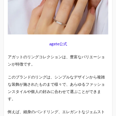
較：
異な
るブ
ラン
ドの
魅力
2.4
agete公式
アガ
ット
がお
アガットのリングコレクションは、豊富なバリエーショ
スス
メの
ンが特徴です。
人：
誰に
このブランドのリングは、シンプルなデザインから複雑
合
う？
な装飾が施されたものまで様々で、あらゆるファッショ
ンスタイルや個人の好みに合わせて選ぶことができま
2.5
アガ
す。
ット
はど
例えば、細身のバンドリング、エレガントなジェムスト
こに