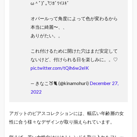
ω＾ﾟ)ﾟ｡💘ｶﾞﾜｲｽｷﾞ
オパールって角度によって色が変わるから
本当に綺麗〜、、
ありがたい。。
これ付けるために開けた穴はまだ安定して
ないけど、付けられる日を楽しみに。。♡
pic.twitter.com/tQih6w2eIK
— きなこ🍑🐈 (@kinamohuri)
December 27,
2022
アガットのピアスコレクションには、幅広い年齢層の女
性に合う様々なデザインが取り揃えられています。
例えば、若い女性向けにはトレンドを取り入れたフレッ