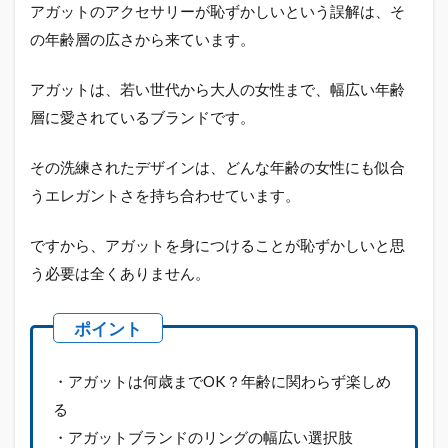
る
アガットのアクセサリーが恥ずかしいという誤解は、そ
1.2
の年齢層の広さから来ています。
アガ
ット
アガットは、若い世代から大人の女性まで、幅広い年齢
ブラ
ンド
層に愛されているブランドです。
のリ
ング
その洗練されたデザインは、どんな年齢の女性にも似合
の幅
広い
うエレガントさを持ち合わせています。
選択
肢
ですから、アガットを身につけることが恥ずかしいと思
1.3
う必要は全くありません。
ピア
スの
年齢
層の
幅広
さ
・アガットは何歳までOK？年齢に関わらず楽しめ
る
1.4
アガ
・アガットブランドのリングの幅広い選択肢