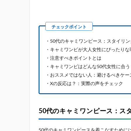
注意
すべ
きポ
イン
トと
は
・50代のキャミワンピース：スタイリン
1.4
・キャミワンピが大人女性にぴったりな
キャ
ミワ
・注意すべきポイントとは
ンピ
・キャミワンピはどんな50代女性に合う
はど
んな
・おススメではない人：避けるべきケー
50代
・Xの反応は？：実際の声をチェック
女性
に合
う？
1.5
50代のキャミワンピース：ス
おス
スメ
では
50代のキャミワンピースを着こなすために