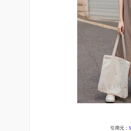
ワン
ピー
ス：
スタ
イリ
ング
の秘
訣
1.2
キャ
ミワ
ンピ
が大
人女
性に
ぴっ
たり
な理
由
1.3
引用元：