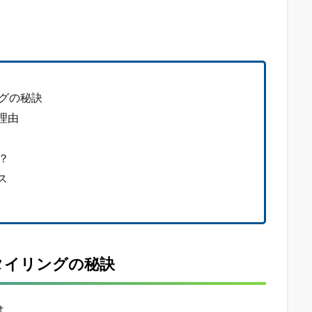
グの秘訣
理由
？
ス
タイリングの秘訣
は、