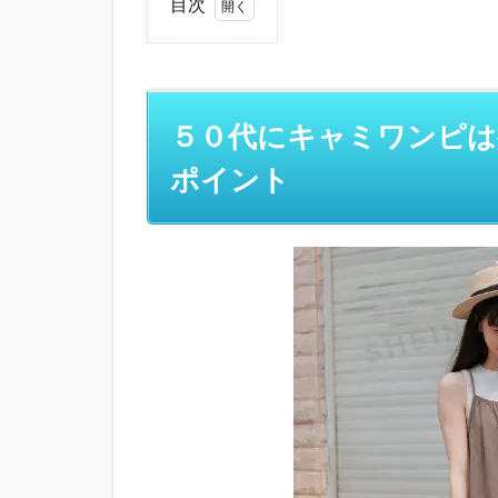
目次
1
５０
代に
キャ
５０代にキャミワンピは
ミワ
ンピ
ポイント
は痛
い？
似合
う人
や注
意す
べき
ポイ
ント
1.1
50代
のキ
ャミ