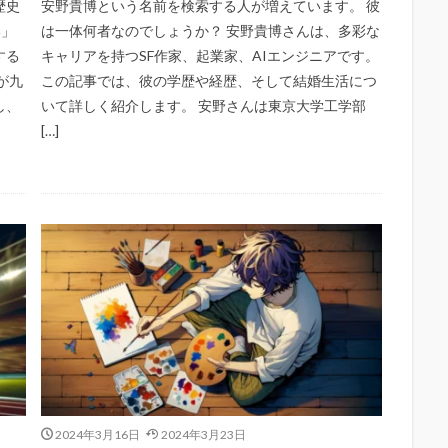
歴史
安野貴博という名前を検索する人が増えています。 彼
い」
は一体何者なのでしょうか？ 安野貴博さんは、多彩な
する
キャリアを持つSF作家、起業家、AIエンジニアです。
が九
この記事では、彼の学歴や経歴、そして結婚生活につ
し、
いて詳しく紹介します。 安野さんは東京大学工学部
[…]
2024年3月16日
2024年3月23日