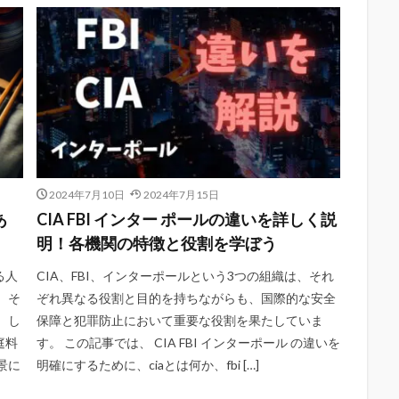
2024年7月10日
2024年7月15日
あ
CIA FBI インター ポールの違いを詳しく説
明！各機関の特徴と役割を学ぼう
る人
CIA、FBI、インターポールという3つの組織は、それ
、そ
ぞれ異なる役割と目的を持ちながらも、国際的な安全
 し
保障と犯罪防止において重要な役割を果たしていま
庭料
す。 この記事では、 CIA FBI インターポール の違いを
景に
明確にするために、ciaとは何か、fbi […]