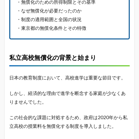
・無償化のための所得制限とその基準
1.4
・なぜ無償化が必要だったのか
なぜ
・制度の適用範囲と全国の状況
無償
化が
・東京都の無償化条件とその特徴
必要
だっ
たの
か
私立高校無償化の背景と始まり
1.5
制度
の適
日本の教育制度において、高校進学は重要な節目です。
用範
囲と
全国
しかし、経済的な理由で進学を断念する家庭が少なくあ
の状
りませんでした。
況
1.6
この社会的な課題に対処するため、政府は2020年から私
東京
立高校の授業料を無償化する制度を導入しました。
都の
無償
化条