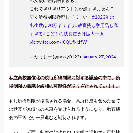
の支援の差は酷すぎる。
これでぎりぎりアウトとか嫌すぎません？
早く所得制限撤廃してほしい。
#2023年の
出生数は70万ギリギリ
#教育費も学用品も高
すぎる
#こどもの扶養控除は拡大一択
pic.twitter.com/I8QUfkl1fW
— たっしー (@tassy0123)
January 27, 2024
私立高校無償化の現行所得制限に対する議論の中で、所
得制限の撤廃や緩和の可能性が取りざたされています。
もし所得制限が撤廃される場合、高所得層も含めた全て
の世帯が無償化の恩恵を受けられるようになり、教育機
会の平等化が一層進むと期待されます。
しかし、反面、制度の財政負担は大幅に増加する可能性