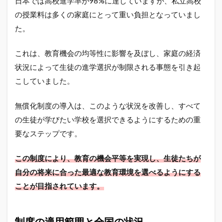
日本では高校進学率が98%に達していますが、私立高校
意見
や口
の授業料は多くの家庭にとって重い負担となっていまし
コミ
た。
を総
括
これは、教育機会の均等性に影響を及ぼし、家庭の経済
状況によって生徒の進学選択が制限される事態を引き起
こしていました。
無償化制度の導入は、このような状況を改善し、すべて
の生徒が学びたい学校を選択できるようにするための重
要なステップです。
この制度により、教育の機会平等を実現し、生徒たちが
自分の将来に合った最適な教育環境を選べるようにする
ことが目指されています。
制度の適用範囲と全国の状況