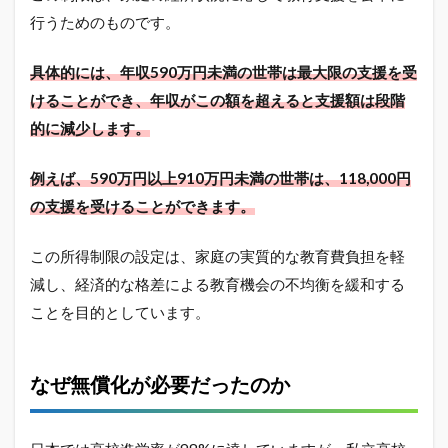
制限
撤廃
行うためのものです。
の可
能性
具体的には、年収590万円未満の世帯は最大限の支援を受
は？
けることができ、年収がこの額を超えると支援額は段階
2.5
的に減少します。
私立
高校
無償
例えば、590万円以上910万円未満の世帯は、118,000円
化の
の支援を受けることができます。
口コ
ミと
評判
この所得制限の設定は、家庭の実質的な教育費負担を軽
2.6
減し、経済的な格差による教育機会の不均衡を緩和する
私立
ことを目的としています。
高校
無償
化制
度は
なぜ無償化が必要だったのか
ずる
いと
いう