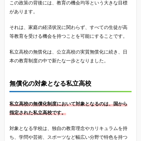
この政策の背後には、教育の機会均等という大きな目標
件と
その
があります。
特徴
それは、家庭の経済状況に関わらず、すべての生徒が高
2
私立高
等教育を受ける機会を持つことを可能にすることです。
校無償
化制度
私立高校の無償化は、公立高校の実質無償化に続き、日
はずる
い！：
本の教育制度の中で新たな一歩となりました。
疑問と
不満
2.1
無償化の対象となる私立高校
無償
化に
対す
私立高校の無償化制度において対象となるのは、国から
る国
民の
指定された私立高校です。
声：
ズル
対象となる学校は、独自の教育理念やカリキュラムを持
いと
の意
ち、学問や芸術、スポーツなど幅広い分野で特色を持つ
見