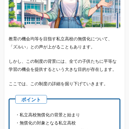
無償
化の
背景
と始
まり
1.2
教育の機会均等を目指す私立高校の無償化について、
無償
化の
「ズルい」との声が上がることもあります。
対象
とな
しかし、この制度の背景には、全ての子供たちに平等な
る私
立高
学習の機会を提供するという大きな目的が存在します。
校
1.3
ここでは、この制度の詳細を掘り下げていきます。
無償
化の
ため
の所
得制
・私立高校無償化の背景と始まり
限と
その
・無償化の対象となる私立高校
基準