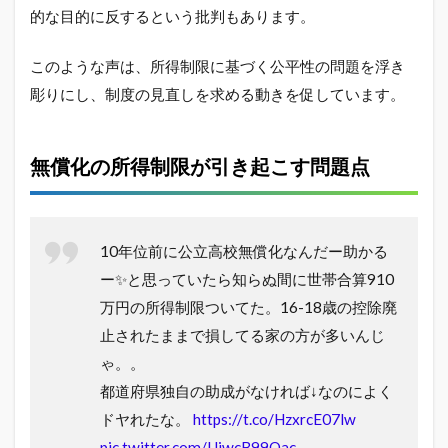
的な目的に反するという批判もあります。
このような声は、所得制限に基づく公平性の問題を浮き
彫りにし、制度の見直しを求める動きを促しています。
無償化の所得制限が引き起こす問題点
10年位前に公立高校無償化なんだー助かる
ー✨と思っていたら知らぬ間に世帯合算910
万円の所得制限ついてた。16-18歳の控除廃
止されたままで損してる家の方が多いんじ
ゃ。。
都道府県独自の助成がなければ↓なのによく
ドヤれたな。
https://t.co/HzxrcE07lw
pic.twitter.com/UiwcB99Oac