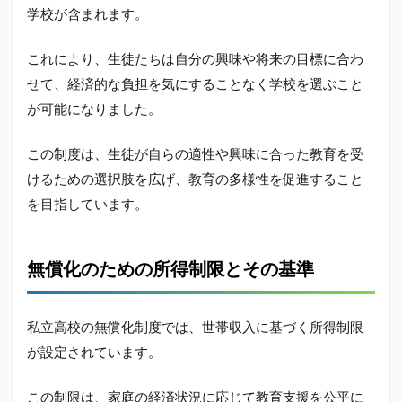
学校が含まれます。
2.2
無償
これにより、生徒たちは自分の興味や将来の目標に合わ
化の
せて、経済的な負担を気にすることなく学校を選ぶこと
所得
制限
が可能になりました。
が引
き起
こす
この制度は、生徒が自らの適性や興味に合った教育を受
問題
けるための選択肢を広げ、教育の多様性を促進すること
点
を目指しています。
2.3
私立
高校
無償化のための所得制限とその基準
の無
償化
はい
つか
私立高校の無償化制度では、世帯収入に基づく所得制限
ら？
が設定されています。
2.4
所得
この制限は、家庭の経済状況に応じて教育支援を公平に