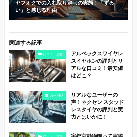
ヤフオクでの入札取り消しの実態！「ずる
い」と感じる理由
関連する記事
アルペックスワイヤレ
口コミ・評判
スイヤホンの評判とリ
アルな口コミ！最安値
はどこ？
リアルなユーザーの
カー用品
声！ネクセン スタッド
レスタイヤの評判と実
力とはいかに！
宇都宮動物園って実際
口コミ・評判