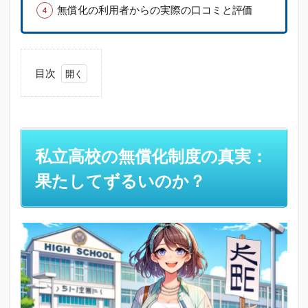
無償化の利用者からの実際の口コミと評価
目次
1
私立
高校
の無
償化
私立高校の無償化制度の真実：
制度
の真
果たしてずるいのか？
実：
果た
して
ずる
いの
か？
1.1
私立
高校