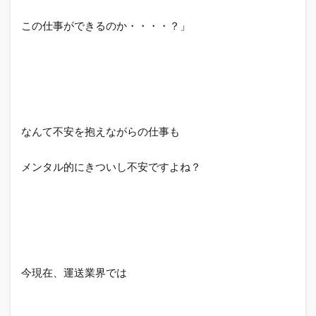
をお
スス
この仕事ができるのか・・・・？」
メし
ない
人と
は？
4.1
関東
以外
なんて不安を抱えながらの仕事も
にお
住い
のか
メンタル的にきついし不安ですよね？
た
5
まと
め
関東
圏に
住ん
今現在、運送業界では
でて
トラ
ック