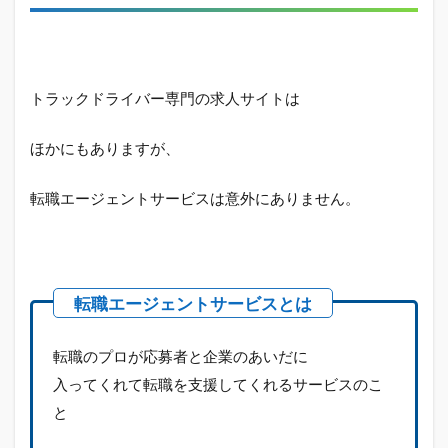
門で
国内
最大
級の
転職
エー
トラックドライバー専門の求人サイトは
ジェ
ント
ほかにもありますが、
1.2
「未
転職エージェントサービスは意外にありません。
経験
歓
迎」
「積
み降
ろし
作業
ラ
転職のプロが応募者と企業のあいだに
ク」
「普
入ってくれて転職を支援してくれるサービスのこ
通免
と
許だ
けで