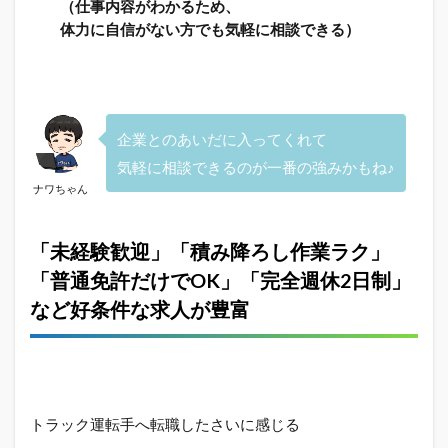
（仕事内容がわかるため、
で内
体力に自信がない方でも気軽に相談できる）
定
1.4
ドラ
イバ
ー業
企業とのあいだに入ってくれて
界を
熟知
気軽に相談できるのが一番の強みかもね♪
した
ナワちゃん
専門
アド
バイ
「未経験歓迎」「積み降ろし作業ラク」
ザー
「普通免許だけでOK」「完全週休2日制」
が親
身に
など好条件な求人が豊富
キャ
リア
相談
2
【ド
トラック運転手へ転職したさいに感じる
ライ
バー