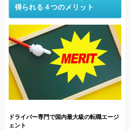
ライ
得られる４つのメリット
バー
ズワ
ー
ク】
の特
徴を
まじ
えて
登録
する
こと
で得
られ
る４
つの
メリ
ット
1.1
ドラ
ドライバー専門で国内最大級の転職エージ
イバ
ェント
ー専