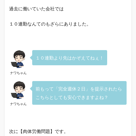
求人
はあ
過去に働いていた会社では
りま
せん
１０連勤なんてのもざらにありました。
3
【ド
ライ
バー
ズワ
１０連勤より先はかぞえてねぇ！
ー
ク】
をお
ナワちゃん
スス
メし
たい
前もって「完全週休２日」を提示されたら
人と
こちらとしても安心できますよね？
は？
ナワちゃん
3.1
関東
圏に
お住
次に【肉体労働問題】です。
いの