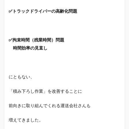
ドラ
イバ
✅トラックドライバーの高齢化問題
ーに
なり
たい
方に
は絶
✅拘束時間（残業時間）問題
対お
スス
時間効率の見直し
メで
す。
にともない、
「積み下ろし作業」を改善することに
前向きに取り組んでくれる運送会社さんも
増えてきました。