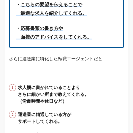
OK」
・
こちらの要望を伝えることで
「完
最適な求人を紹介してくれる。
全週
休2日
制」
・
応募書類の書き方や
など
好条
面接のアドバイスをしてくれる。
件な
求人
が豊
さらに運送業に特化した転職エージェントだと
富
1.3
電話
面談
で非
求人欄に書かれていることより
公開
さらに細かい所まで教えてくれる。
求人
（労働時間や休日など）
を即
日紹
運送業に精通している方が
介可
能、
サポートしてくれる。
最短1
週間