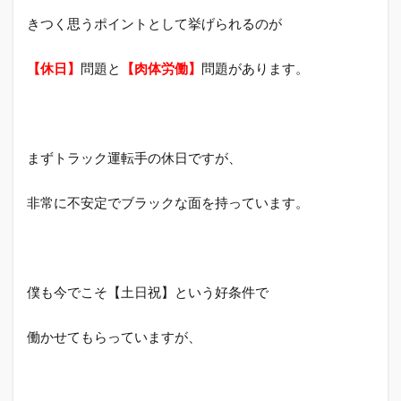
ズワ
きつく思うポイントとして挙げられるのが
ー
ク】
の残
【休日
】
問題
と
【肉体労働】
問題があります。
念な
ポイ
ント
と注
意点
まずトラック運転手の休日ですが、
2.1
関東
非常に不安定でブラックな面を持っています。
圏以
外の
求人
が少
なめ
僕も今でこそ【土日祝】という好条件で
2.2
ドラ
働かせてもらっていますが、
イバ
ー以
外の