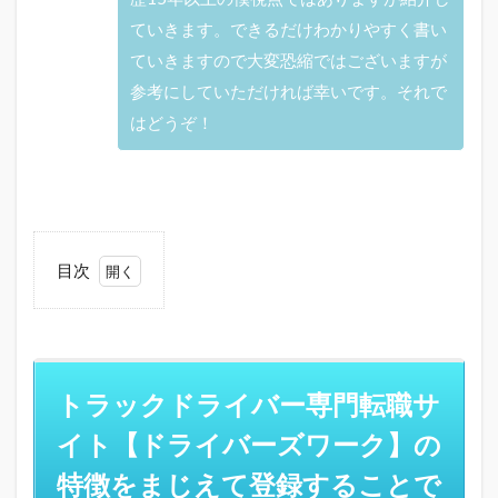
ていきます。できるだけわかりやすく書い
ていきますので大変恐縮ではございますが
参考にしていただければ幸いです。それで
はどうぞ！
目次
1
トラ
ック
ドラ
イバ
トラックドライバー専門転職サ
ー専
門転
イト【ドライバーズワーク】の
職サ
イト
特徴をまじえて登録することで
【ド