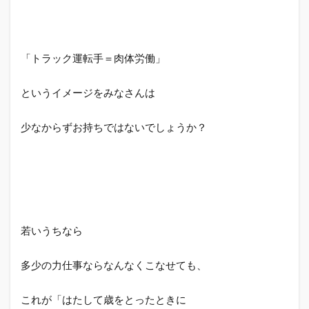
人
3.2
運送
業が
「トラック運転手＝肉体労働」
未経
験な
というイメージをみなさんは
方
3.3
少なからずお持ちではないでしょうか？
現役
トラ
ック
ドラ
イバ
ー
4
若いうちなら
【ド
ライ
バー
多少の力仕事ならなんなくこなせても、
ズワ
ー
これが「はたして歳をとったときに
ク】